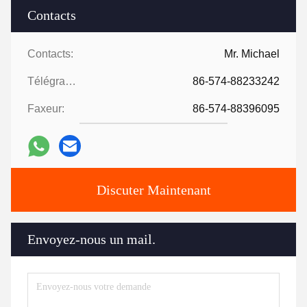
Contacts
Contacts:
Mr. Michael
Télégramme:
86-574-88233242
Faxeur:
86-574-88396095
Discuter Maintenant
Envoyez-nous un mail.