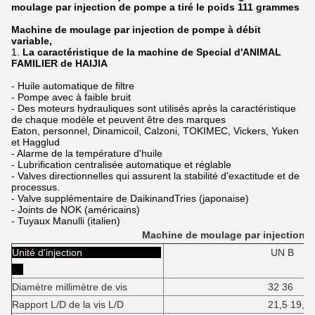
moulage par injection de pompe a tiré le poids 111 grammes
Machine de moulage par injection de pompe à débit
variable,
1.
La caractéristique de la machine de Special d'ANIMAL
FAMILIER de HAIJIA
-
Huile automatique de filtre
-
Pompe avec à faible bruit
-
Des moteurs hydrauliques sont utilisés après la caractéristique
de chaque modèle et peuvent être des marques
Eaton, personnel, Dinamicoil, Calzoni, TOKIMEC, Vickers, Yuken
et Hagglud
-
Alarme de la température d'huile
-
Lubrification centralisée automatique et réglable
-
Valves directionnelles qui assurent la stabilité d'exactitude et de
processus.
-
Valve supplémentaire de DaikinandTries (japonaise)
-
Joints de NOK (américains)
-
Tuyaux Manulli (italien)
Machine de moulage par injection 
Unité d'injection
UN B
Diamètre millimètre de vis
32 36
Rapport L/D de la vis L/D
21,5 19,8