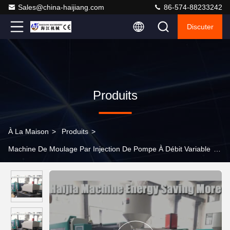
Sales@china-haijiang.com
86-574-88233242
Discuter
Produits
À La Maison
>
Produits
>
Machine De Moulage Par Injection De Pompe À Débit Variable
>
Machine de moulage par injection de 80 tonnes, machine
résistante de fabrication d'injection