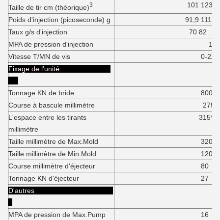
101 123
3
Taille de tir cm (théorique)
Poids d'injection (picoseconde) g
91,9 111
Taux g/s d'injection
70 82
MPA de pression d'injection
16
Vitesse T/MN de vis
0-220
Fixage de l'unité
Tonnage KN de bride
800
Course à bascule millimètre
275
L'espace entre les tirants
315*31
millimètre
Taille millimètre de Max.Mold
320
Taille millimètre de Min.Mold
120
Course millimètre d'éjecteur
80
Tonnage KN d'éjecteur
27
D'autres
MPA de pression de Max.Pump
16