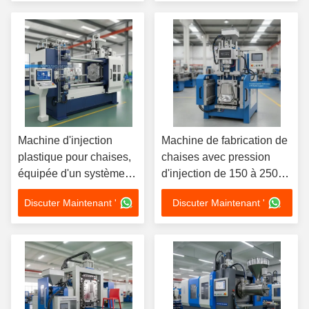
électrique de 380 V à 50
Hz pour les lignes de
production industrielles
Machine d'injection
Machine de fabrication de
plastique pour chaises,
chaises avec pression
équipée d'un système
d'injection de 150 à 250
hydraulique en boucle
bars, offrant des
Discuter Maintenant '
Discuter Maintenant '
fermée et d'une structure
performances d'injection
de machine de moulage
constantes et un support
par injection horizontale
pour les matériaux PE