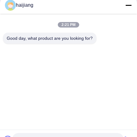
haijiang
2:21 PM
Good day, what product are you looking for?
Ningbo haijiang machinery manufacturing
co.,Ltd
Sales@china-haijiang.com
86-574-88233242
À côté de la route de Baozhan, secteur de Yinzhou,
porcelaine de Ningbo (zone industrielle de pinces)
Chine Bonne qualité Machine économiseuse d'énergie de
moulage par injection Le fournisseur. 2017-2026 Ningbo
haijiang machinery manufacturing co.,Ltd Tous les droits