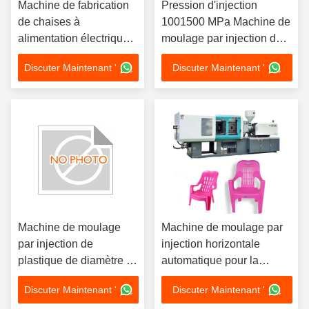
Machine de fabrication
Pression d'injection
de chaises à
1001500 MPa Machine de
alimentation électrique
moulage par injection de
380 V 50 Hz dotée d'une
chaise en plastique avec
Discuter Maintenant '
Discuter Maintenant '
force de serrage de
pièces électriques et poids
11000 KN adaptée à la
de la machine 20008000
fabrication de chaises
kg pour le fonctionnement
industrielles
Machine de moulage
Machine de moulage par
par injection de
injection horizontale
plastique de diamètre de
automatique pour la
vis de 30 à 120 mm
production de chaises en
Discuter Maintenant '
Discuter Maintenant '
dotée d'une alimentation
plastique durables