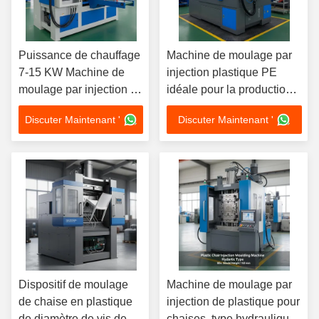
Puissance de chauffage
Machine de moulage par
7-15 KW Machine de
injection plastique PE
moulage par injection de
idéale pour la production
chaises en plastique, y
de moulage de chaises,
Discuter Maintenant '
Discuter Maintenant '
compris l'épaisseur du
garantissant une injection
moule 150-420 mm pour
constante et un
la fabrication de chaises
fonctionnement à cycle
rapide
Dispositif de moulage
Machine de moulage par
de chaise en plastique
injection de plastique pour
de diamètre de vis de 30
chaises, type hydraulique,