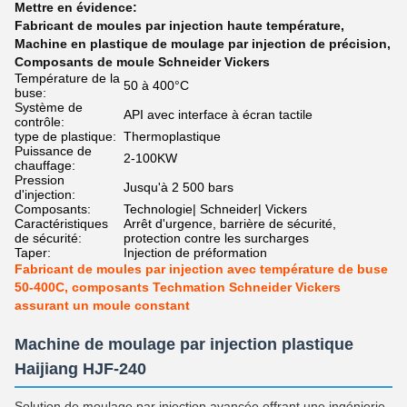
Mettre en évidence:
Fabricant de moules par injection haute température
,
Machine en plastique de moulage par injection de précision
,
Composants de moule Schneider Vickers
Température de la
50 à 400°C
buse:
Système de
API avec interface à écran tactile
contrôle:
type de plastique:
Thermoplastique
Puissance de
2-100KW
chauffage:
Pression
Jusqu'à 2 500 bars
d'injection:
Composants:
Technologie| Schneider| Vickers
Caractéristiques
Arrêt d'urgence, barrière de sécurité,
de sécurité:
protection contre les surcharges
Taper:
Injection de préformation
Fabricant de moules par injection avec température de buse
50-400C, composants Techmation Schneider Vickers
assurant un moule constant
Machine de moulage par injection plastique
Haijiang HJF-240
Solution de moulage par injection avancée offrant une ingénierie