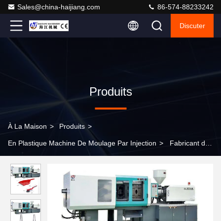
Sales@china-haijiang.com
86-574-88233242
Discuter
Produits
À La Maison
>
Produits
>
En Plastique Machine De Moulage Par Injection
>
Fabricant de
moules par injection avec température de buse 50-400C,
composants Techmation Schneider Vickers assurant un moule
constant