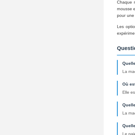
Chaque m
mousse et
pour une 
Les optio
expérimen
Questi
Quell
La mac
Où es
Elle e
Quelle
La mac
Quelle
Le pai