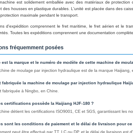
achine est solidement emballée avec des matériaux de protection de
 des housses en plastique durables. L'unité est placée dans des cais
protection maximale pendant le transport.
ns d'expédition comprennent le fret maritime, le fret aérien et le tra
tés. Toutes les expéditions comprennent une documentation complète e
ons fréquemment posées
e est la marque et le numéro de modèle de cette machine de moula
hine de moulage par injection hydraulique est de la marque Haijiang,
t fabriquée la machine de moulage par injection hydraulique Haij
st fabriquée à Ningbo, en Chine.
s certifications possède la Haijiang HJF-180 ?
hine détient les certifications ISO9001, CE et SGS, garantissant les no
s sont les conditions de paiement et le délai de livraison pour ce
ement peut être effectué par TT, LC ou DP, et le délai de livraison est