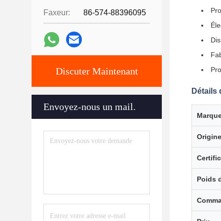
Pro
Faxeur:
86-574-88396095
Éle
Dis
Fab
Discuter Maintenant
Pro
Détails 
Envoyez-nous un mail.
Marque
Origin
Certifi
Poids 
Comma