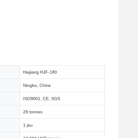
Haijiang HJF-180
Ningbo, Chine
ISO9001, CE, SGS
28 tonnes
1 jeu