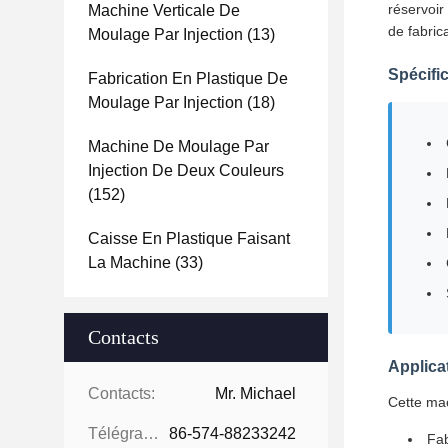
réservoir
Machine Verticale De
de fabrica
Moulage Par Injection
(13)
Spécifi
Fabrication En Plastique De
Moulage Par Injection
(18)
Machine De Moulage Par
Injection De Deux Couleurs
(152)
Caisse En Plastique Faisant
La Machine
(33)
Contacts
Applicat
Contacts:
Mr. Michael
Cette mac
Télégramme:
86-574-88233242
Fab