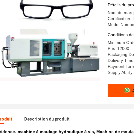
informatis
Détails du pro
Nom de marqu
Certification
Model Numbe
Conditions de
Minimum Orde
Prix: 12000
Packaging Det
Delivery Time
Payment Term
Supply Abilit
D
produit
Description du produit
évidence:
machine à moulage hydraulique à vis
,
Machine de moulage