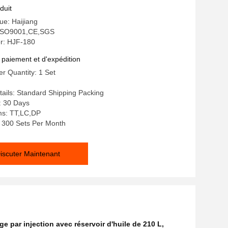
é pour la production de plastique
duit
e: Haijiang
: ISO9001,CE,SGS
r: HJF-180
 paiement et d'expédition
r Quantity: 1 Set
ails: Standard Shipping Packing
: 30 Days
s: TT,LC,DP
y: 300 Sets Per Month
iscuter Maintenant
 par injection avec réservoir d'huile de 210 L
,