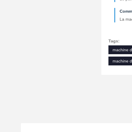
Commen
La mac
Tags:
machine de
machine d