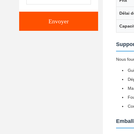
Prix
Délai d
Envoyer
Capaci
Suppor
Nous four
Gui
Dép
Man
Fou
Con
Emball