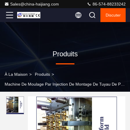
Sales@china-haijiang.com
86-574-88233242
Discuter
Produits
À La Maison
>
Produits
>
Machine De Moulage Par Injection De Montage De Tuyau De PVC
>
Diamètre de vis typiquement de 30 à 80 mm Machine de
moulage par injection maison avec pression de pompe de 16
Mpa pour une pièce moulée cohérente