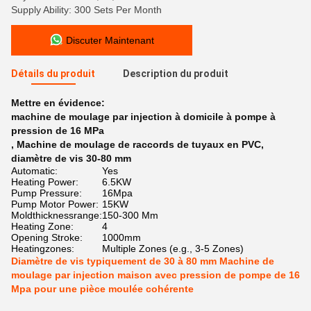
Supply Ability: 300 Sets Per Month
Discuter Maintenant
Détails du produit
Description du produit
Mettre en évidence:
machine de moulage par injection à domicile à pompe à
pression de 16 MPa
,
Machine de moulage de raccords de tuyaux en PVC
,
diamètre de vis 30-80 mm
Automatic:
Yes
Heating Power:
6.5KW
Pump Pressure:
16Mpa
Pump Motor Power:
15KW
Moldthicknessrange:
150-300 Mm
Heating Zone:
4
Opening Stroke:
1000mm
Heatingzones:
Multiple Zones (e.g., 3-5 Zones)
Diamètre de vis typiquement de 30 à 80 mm Machine de
moulage par injection maison avec pression de pompe de 16
Mpa pour une pièce moulée cohérente