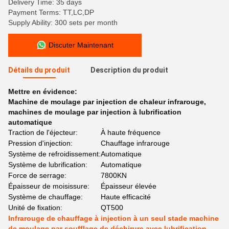
Delivery Time: 35 days
Payment Terms: TT,LC,DP
Supply Ability: 300 sets per month
Discuter Maintenant
Détails du produit
Description du produit
Mettre en évidence:
Machine de moulage par injection de chaleur infrarouge
,
machines de moulage par injection à lubrification
automatique
Traction de l'éjecteur:
À haute fréquence
Pression d'injection:
Chauffage infrarouge
Système de refroidissement:
Automatique
Système de lubrification:
Automatique
Force de serrage:
7800KN
Épaisseur de moisissure:
Épaisseur élevée
Système de chauffage:
Haute efficacité
Unité de fixation:
QT500
Infrarouge de chauffage à injection à un seul stade machine
de moulage par soufflage de déchirure avec lubrification