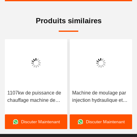
Produits similaires
1107kw de puissance de
Machine de moulage par
chauffage machine de
injection hydraulique et
moulage par injection de
mécanique à économie
4000 tonnes spécialisée
d'énergie, équipée pour
Discuter Maintenant
Discuter Maintenant
dans le moulage en PVC
PC, usage industriel
offrant une construction et
général
une production robustes