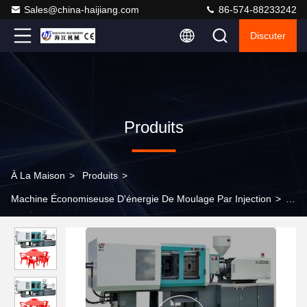
Sales@china-haijiang.com
86-574-88233242
Discuter
Produits
À La Maison
>
Produits
>
Machine Économiseuse D'énergie De Moulage Par Injection
>
Infrarouge de chauffage à injection à un seul stade machine de
moulage par soufflage de déchirure avec lubrification
automatique