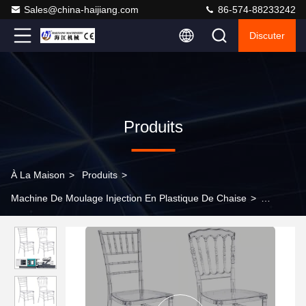
Sales@china-haijiang.com
86-574-88233242
Discuter
Produits
À La Maison
>
Produits
>
Machine De Moulage Injection En Plastique De Chaise
>
Machine de moulage par injection de chaise en plastique
avancée avec 3-4 zones de chauffage