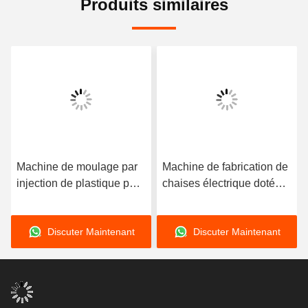
Produits similaires
Machine de moulage par
Machine de fabrication de
injection de plastique pour
chaises électrique dotée
chaises électriques
d'une pression d'injection
220V380V avec diamètre
de 100 à 200 MPa,
Discuter Maintenant
Discuter Maintenant
de vis de 25 à 80 mm
conçue pour les
assurant une production
processus de fabrication
constante de chaises
de chaises en usine