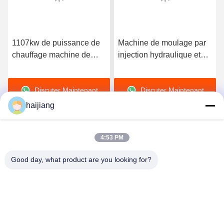
1107kw de puissance de
Machine de moulage par
chauffage machine de
injection hydraulique et
moulage par injection de
mécanique à économie
4000 tonnes spécialisée
d'énergie, équipée pour
Discuter Maintenant
Discuter Maintenant
dans le moulage en PVC
PC, usage industriel
offrant une construction et
général
haijiang
une production robustes
4:53 PM
Good day, what product are you looking for?
Ningbo haijiang machinery manufacturing
co.,Ltd
Sales@china-haijiang.com
86-574-88233242