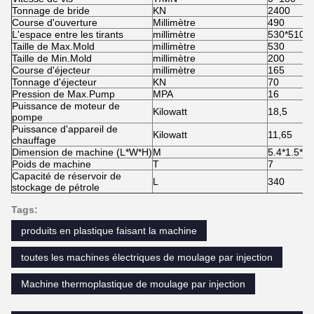
Tonnage de bride
KN
2400
Course d'ouverture
Millimètre
490
L'espace entre les tirants
millimètre
530*510
Taille de Max.Mold
millimètre
530
Taille de Min.Mold
millimètre
200
Course d'éjecteur
millimètre
165
Tonnage d'éjecteur
KN
70
Pression de Max.Pump
MPA
16
Puissance de moteur de
Kilowatt
18,5
pompe
Puissance d'appareil de
Kilowatt
11,65
chauffage
Dimension de machine (L*W*H)
M
5.4*1.5*2
Poids de machine
T
7
Capacité de réservoir de
L
340
stockage de pétrole
Tags:
produits en plastique faisant la machine
toutes les machines électriques de moulage par injection
Machine thermoplastique de moulage par injection