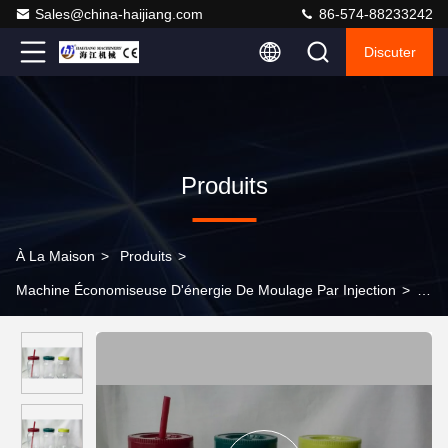
Sales@china-haijiang.com
86-574-88233242
Discuter
Produits
À La Maison
>
Produits
>
Machine Économiseuse D'énergie De Moulage Par Injection
>
machine en plastique d'injection de la puissance 18.5kw pour le
distributeur de savon rendant à faible bruit