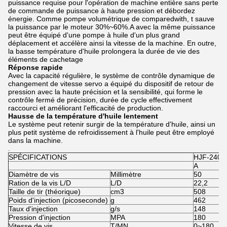
puissance requise pour l'opération de machine entière sans perte
de commande de puissance à haute pression et débordez
énergie. Comme pompe volumétrique de comparedwith, t sauve
la puissance par le moteur 30%~60%.A avec la même puissance
peut être équipé d'une pompe à huile d'un plus grand
déplacement et accélère ainsi la vitesse de la machine. En outre,
la basse température d'huile prolongera la durée de vie des
éléments de cachetage
Réponse rapide
Avec la capacité régulière, le système de contrôle dynamique de
changement de vitesse servo a équipé du dispositif de retour de
pression avec la haute précision et la sensibilité, qui forme le
contrôle fermé de précision, durée de cycle effectivement
raccourci et améliorant l'efficacité de production.
Hausse de la température d'huile lentement
Le système peut retenir surgir de la température d'huile, ainsi un
plus petit système de refroidissement à l'huile peut être employé
dans la machine.
.
SPÉCIFICATIONS
HJF-240
A
Diamètre de vis
Millimètre
50
Ration de la vis L/D
L/D
22,2
Taille de tir (théorique)
cm3
508
Poids d'injection (picoseconde)
g
462
Taux d'injection
g/s
148
Pression d'injection
MPA
180
Vitesse de vis
T/MN
0~180