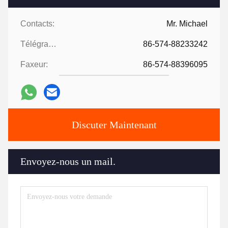
Contacts:
Mr. Michael
Télégramme:
86-574-88233242
Faxeur:
86-574-88396095
Discuter Maintenant
Envoyez-nous un mail.