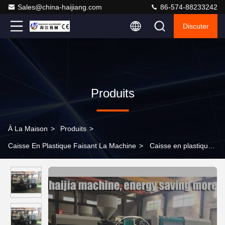
Sales@china-haijiang.com
86-574-88233242
Discuter
Produits
À La Maison
>
Produits
>
Caisse En Plastique Faisant La Machine
>
Caisse en plastique
carrée mécanique faisant à machine la consommation d'énergie
inférieure