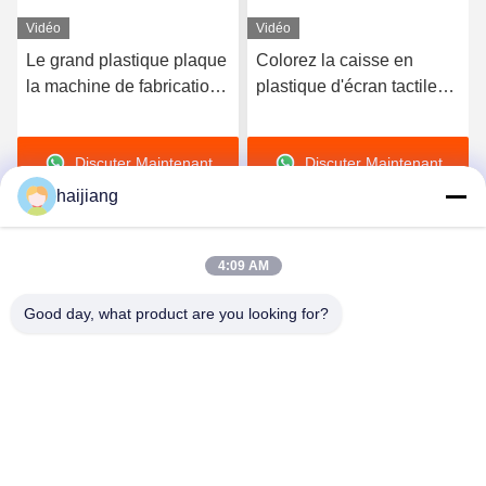
Vidéo
Vidéo
Le grand plastique plaque
Colorez la caisse en
la machine de fabrication,
plastique d'écran tactile
machine de moulage
faisant la machine avec
injection de bouteille
de la pression se tenante
Discuter Maintenant
Discuter Maintenant
fiable
haijiang
4:09 AM
Good day, what product are you looking for?
Ningbo haijiang machinery manufacturing
co.,Ltd
Sales@china-haijiang.com
86-574-88233242
À côté de la route de Baozhan, secteur de Yinzhou,