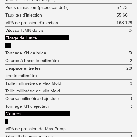
Poids d'injection (picoseconde) g
57 73
Taux g/s d'injection
55 66
MPA de pression d'injection
168 129
Vitesse T/MN de vis
0~17
Fixage de l'unité
Tonnage KN de bride
500K
Course à bascule millimètre
24
L'espace entre les
280*26
tirants millimètre
Taille millimètre de Max.Mold
30
Taille millimètre de Min.Mold
14
Course millimètre d'éjecteur
55
Tonnage KN d'éjecteur
18
D'autres
MPA de pression de Max.Pump
16
Kilowatt de puissance de
5,