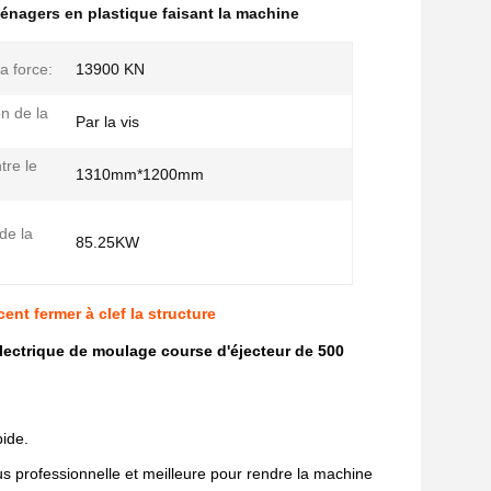
énagers en plastique faisant la machine
a force:
13900 KN
on de la
Par la vis
tre le
1310mm*1200mm
de la
85.25KW
ent fermer à clef la structure
électrique de moulage course d'éjecteur de 500
pide.
plus professionnelle et meilleure pour rendre la machine