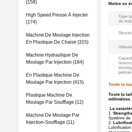
(158)
Mettre en 
High Speed ​​presse À Injecter
Type t
de mac
(174)
Structu
Machine De Moulage Injection
En Plastique De Chaise
(315)
Utilisat
Machine Hydraulique De
Capaci
Moulage Par Injection
(184)
réservo
stocka
pétrole
En Plastique Machine De
Moulage Par Injection
(415)
Toute la ma
Toute la ta
Plastique Machine De
millimètre
Moulage Par Soufflage
(12)
La caracté
1.
Strengthe
Machine De Moulage Par
Système de v
Injection-Soufflage
(11)
2.
Lubrifica
Lubrification