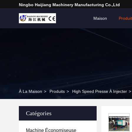
Ningbo Haijiang Machinery Manufacturing Co.,Ltd
Maison
Produi
À La Maison
>
Produits
>
High Speed ​​presse À Injecter
>
Catégories
Machine Économiseuse