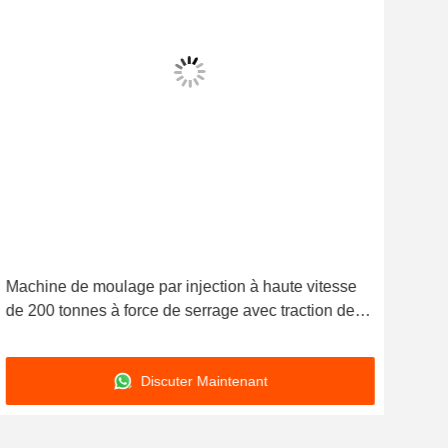
Machine de moulage par injection à haute vitesse
Mac
de 200 tonnes à force de serrage avec traction de
rota
fermeture du moule 1010 mm
200
des
Discuter Maintenant