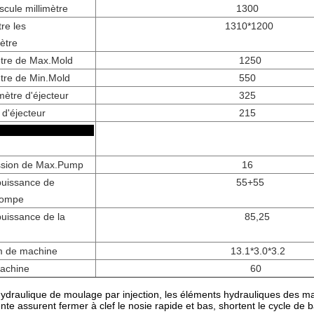
cule millimètre
1300
re les
1310*1200
mètre
mètre de Max.Mold
1250
mètre de Min.Mold
550
mètre d'éjecteur
325
d'éjecteur
215
autres
ssion de Max.Pump
16
puissance de
55+55
pompe
puissance de la
85,25
m de machine
13.1*3.0*3.2
machine
60
ydraulique de moulage par injection, les éléments hydrauliques des m
rente assurent fermer à clef le nosie rapide et bas, shortent le cycle de b