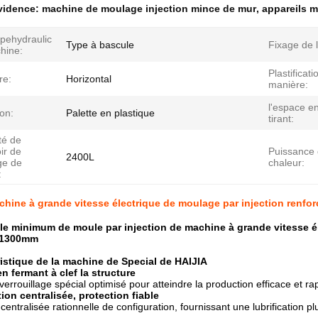
évidence:
machine de moulage injection mince de mur
,
appareils m
ypehydraulic
Type à bascule
Fixage de l
hine:
Plastificati
re:
Horizontal
manière:
l'espace en
ion:
Palette en plastique
tirant:
té de
ir de
Puissance 
2400L
ge de
chaleur:
:
chine à grande vitesse électrique de moulage par injection renforc
ille minimum de moule par injection de machine à grande vitesse 
s 1300mm
ristique de la machine de Special de HAIJIA
n fermant à clef la structure
errouillage spécial optimisé pour atteindre la production efficace et ra
tion centralisée, protection fiable
 centralisée rationnelle de configuration, fournissant une lubrification 