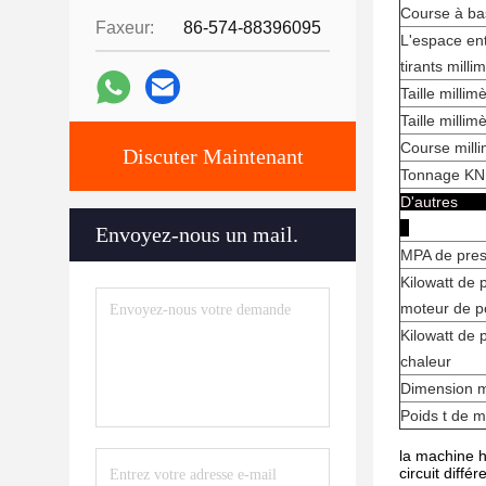
Course à bas
Faxeur:
86-574-88396095
L'espace ent
tirants milli
Taille milli
Taille milli
Course milli
Discuter Maintenant
Tonnage KN 
D'
Envoyez-nous un mail.
MPA de pre
Kilowatt de 
moteur de 
Kilowatt de 
chaleur
Dimension 
Poids t de 
la machine h
circuit diffé