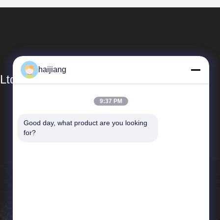
haijiang
Ltd
9:37 PM
Liens Rapides
Good day, what product are you looking 
Profil de l'entreprise
for?
Visite de l'usine
Contrôle de la qualité
Nouvelles
Les affaires