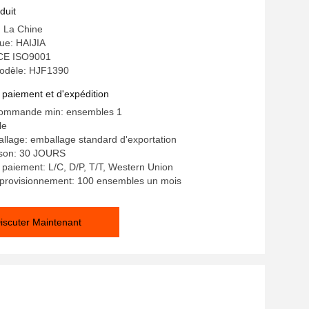
duit
: La Chine
e: HAIJIA
: CE ISO9001
odèle: HJF1390
 paiement et d'expédition
commande min: ensembles 1
le
allage: emballage standard d'exportation
aison: 30 JOURS
 paiement: L/C, D/P, T/T, Western Union
pprovisionnement: 100 ensembles un mois
iscuter Maintenant