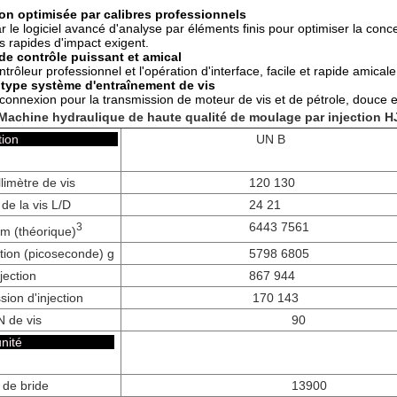
on optimisée par calibres professionnels
r le logiciel avancé d'analyse par éléments finis pour optimiser la conce
ns rapides d'impact exigent.
e contrôle puissant et amical
trôleur professionnel et l'opération d'interface, facile et rapide amicale,
type système d'entraînement de vis
connexion pour la transmission de moteur de vis et de pétrole, douce et
Machine hydraulique de haute qualité de moulage par injection 
d'injection
UN B
limètre de vis
120 130
de la vis L/D
24 21
6443 7561
3
 cm (théorique)
ction (picoseconde) g
5798 6805
jection
867 944
ion d'injection
170 143
N de vis
90
 de l'unité
de bride
13900