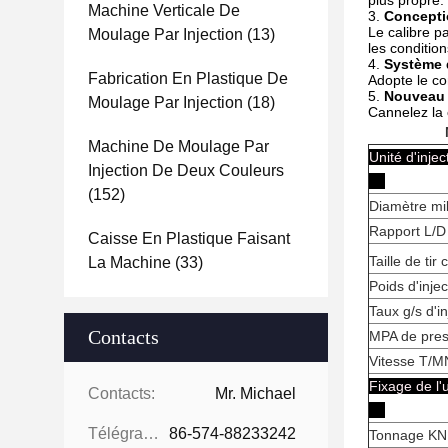
plus propre.
Machine Verticale De
3.
Concepti
Le calibre pa
Moulage Par Injection
(13)
les conditio
4.
Système d
Fabrication En Plastique De
Adopte le con
5.
Nouveau 
Moulage Par Injection
(18)
Cannelez la 
Machine De Moulage Par
Unité 
Injection De Deux Couleurs
(152)
Diamètre mil
Rapport L/D 
Caisse En Plastique Faisant
Taille de tir
La Machine
(33)
Poids d'inje
Taux g/s d'in
Contacts
MPA de press
Vitesse T/M
Fixage
Contacts:
Mr. Michael
Télégramme:
86-574-88233242
Tonnage KN 