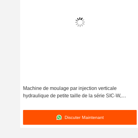
770
Machine de moulage par injection verticale
,
hydraulique de petite taille de la série SIC-W,
ue
conçue pour la production de composants en
plastique dans un espace limité
Discuter Maintenant