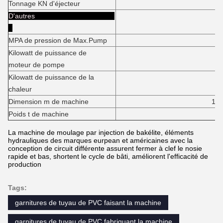
Tonnage KN d'éjecteur
15
D'autres
MPA de pression de Max.Pump
1
Kilowatt de puissance de
5
moteur de pompe
Kilowatt de puissance de la
42,9
chaleur
Dimension m de machine
10.2*2.24*
Poids t de machine
2
La machine de moulage par injection de bakélite, éléments
hydrauliques des marques eurpean et américaines avec la
conception de circuit différente assurent fermer à clef le nosie
rapide et bas, shortent le cycle de bâti, améliorent l'efficacité de
production
Tags:
garnitures de tuyau de PVC faisant la machine
garnitures de tuyau de PVC fabriquant la machine