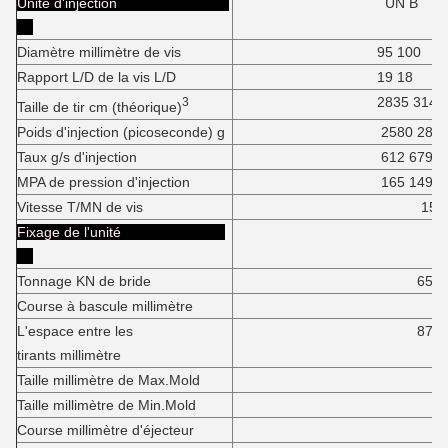
Unité d'injection
UN B
Diamètre millimètre de vis
95 100
Rapport L/D de la vis L/D
19 18
2835 3140
3
Taille de tir cm (théorique)
Poids d'injection (picoseconde) g
2580 285
Taux g/s d'injection
612 679
MPA de pression d'injection
165 149
Vitesse T/MN de vis
150
Fixage de l'unité
Tonnage KN de bride
6500K
Course à bascule millimètre
87
L'espace entre les
875*87
tirants millimètre
Taille millimètre de Max.Mold
90
Taille millimètre de Min.Mold
35
Course millimètre d'éjecteur
25