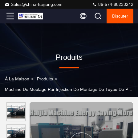
Sales@china-haijiang.com
86-574-88233242
Discuter
Produits
À La Maison
>
Produits
>
Machine De Moulage Par Injection De Montage De Tuyau De PVC
>
Machine horizontale de moulage par injection de montage de
tuyau de PVC 650 tonnes maintenant la force