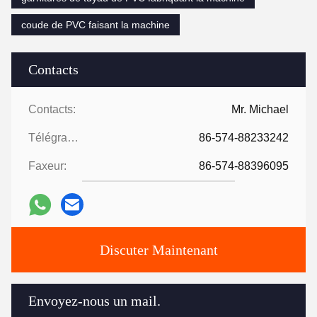
coude de PVC faisant la machine
Contacts
Contacts:
Mr. Michael
Télégramme:
86-574-88233242
Faxeur:
86-574-88396095
Discuter Maintenant
Envoyez-nous un mail.