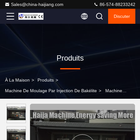
Sales@china-haijiang.com
86-574-88233242
Discuter
Produits
À La Maison
>
Produits
>
Machine De Moulage Par Injection De Bakélite
>
Machine
économiseuse d'énergie de moulage par injection de bakélite 128
grammes de taux d'injection