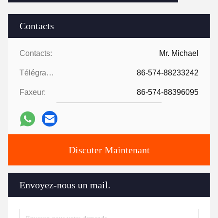
Contacts
Contacts:
Mr. Michael
Télégramme:
86-574-88233242
Faxeur:
86-574-88396095
Discuter Maintenant
Envoyez-nous un mail.