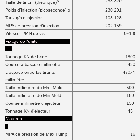
253 320
3
Taille de tir cm (théorique)
Poids d'injection (picoseconde) g
230 291
Taux g/s d'injection
108 128
MPA de pression d'injection
202 159
Vitesse T/MN de vis
0~185
Fixage de l'unité
Tonnage KN de bride
1800
Course à bascule millimètre
430
L'espace entre les tirants
470x470
millimètre
Taille millimètre de Max.Mold
500
Taille millimètre de Min.Mold
180
Course millimètre d'éjecteur
130
Tonnage KN d'éjecteur
45
D'autres
MPA de pression de Max.Pump
16