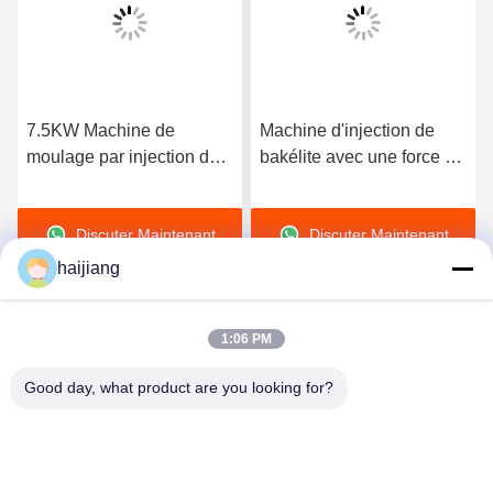
7.5KW Machine de
Machine d'injection de
moulage par injection de
bakélite avec une force de
bakélite avec contrôle
serrage maximale de 35
basé sur PLC ou
tonnes, offrant une
Discuter Maintenant
Discuter Maintenant
microprocesseur assurant
précision de serrage et
la production de moules
d'injection pour des
haijiang
conceptions de moules
complexes
1:06 PM
Good day, what product are you looking for?
Ningbo haijiang machinery manufacturing
co.,Ltd
Sales@china-haijiang.com